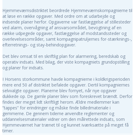
Hjemmeværnsdistriktet beordrede Hjemmeværnskompagnierne til
at løse en række opgaver. Med ordre om at udarbejde og
indsende planer herfor. Opgaverne var fastlæggelse af stillesteder
ved alarm, overvågning af ansvarsområdet, bevogtning af en
række udpegede opgaver, fastlæggelse af modstandssteder og
overlevelsesområder, samt kompagnipatruljernes for-stærknings-,
efterretnings- og stay-behindopgaver.
Det blev omsat til en skriftlig plan for alarmering, beredskab og
operativ indsats. Med bilag, der viste kompagniets grundopstilling
og planer for indsats.
I Horsens storkommune havde kompagnierne i koldkrigsperioden
mere end 50 af distriktet befalede opgaver. Dertil kompagniernes
selvvalgte opgaver. Planerne blev fornyet, når nye opgaver
dukkede op. De gamle planer blev som foreskrevet brændt. Derfor
findes der meget lidt skriftligt herom. Ældre medlemmer kan
”tappes” for erindringer og måske finde billedmateriale i
gemmerne. De gennem tiderne anvendte reglementer og
uddannelsesmaterialer vidner om den målrettede indsats, som
Hjemmeværnet har trænet til og kunnet iværksætte på meget få
timer.