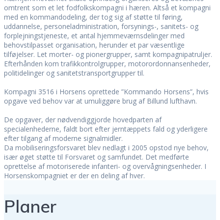
omtrent som et let fodfolkskompagni i hæren. Altså et kompagni
med en kommandodeling, der tog sig af støtte til føring,
uddannelse, personeladministration, forsynings-, sanitets- og
forplejningstjeneste, et antal hjemmeværnsdelinger med
behovstilpasset organisation, herunder et par væsentlige
tilføjelser. Let morter- og pionergrupper, samt kompagnipatruljer.
Efterhånden kom trafikkontrolgrupper, motorordonnansenheder,
politidelinger og sanitetstransportgrupper til.
Kompagni 3516 i Horsens oprettede ”Kommando Horsens”, hvis
opgave ved behov var at umuliggøre brug af Billund lufthavn.
De opgaver, der nødvendiggjorde hovedparten af
specialenhederne, faldt bort efter jerntæppets fald og yderligere
efter tilgang af moderne signalmidler.
Da mobiliseringsforsvaret blev nedlagt i 2005 opstod nye behov,
især øget støtte til Forsvaret og samfundet. Det medførte
oprettelse af motoriserede infanteri- og overvågningsenheder. I
Horsenskompagniet er der en deling af hver.
Planer