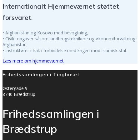
Internationalt Hjemmeværnet støttet
forsvaret.
• Afghanistan og Kosovo med bevogtning,
• Civile opgaver såsom landbrugsteknikere og økonomiforvaltning i
Afghanistan,
• Instruktører i Irak i forbindelse med krigen mod islamisk stat.
Læs mere om hjemmeværnet
Frihedssamlingen i Tinghuset
Østergade 9
8740 Brædstrup
Frihedssamlingen i
Brædstrup