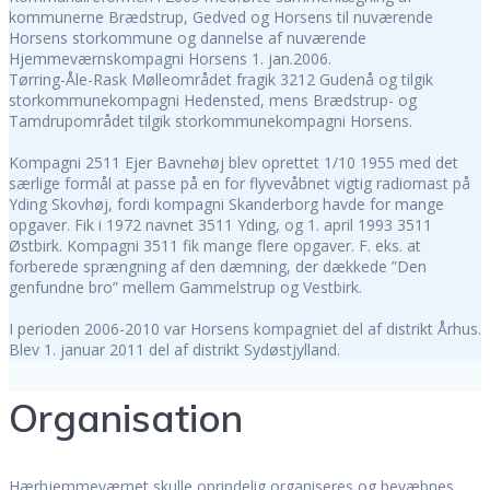
kommunerne Brædstrup, Gedved og Horsens til nuværende
Horsens storkommune og dannelse af nuværende
Hjemmeværnskompagni Horsens 1. jan.2006.
Tørring-Åle-Rask Mølleområdet fragik 3212 Gudenå og tilgik
storkommunekompagni Hedensted, mens Brædstrup- og
Tamdrupområdet tilgik storkommunekompagni Horsens.
Kompagni 2511 Ejer Bavnehøj blev oprettet 1/10 1955 med det
særlige formål at passe på en for flyvevåbnet vigtig radiomast på
Yding Skovhøj, fordi kompagni Skanderborg havde for mange
opgaver. Fik i 1972 navnet 3511 Yding, og 1. april 1993 3511
Østbirk. Kompagni 3511 fik mange flere opgaver. F. eks. at
forberede sprængning af den dæmning, der dækkede ”Den
genfundne bro” mellem Gammelstrup og Vestbirk.
I perioden 2006-2010 var Horsens kompagniet del af distrikt Århus.
Blev 1. januar 2011 del af distrikt Sydøstjylland.
Organisation
Hærhjemmeværnet skulle oprindelig organiseres og bevæbnes