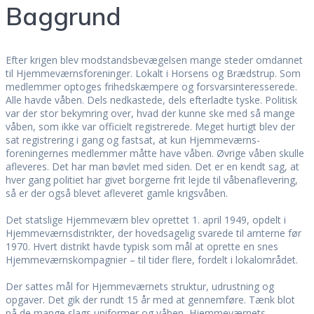
Baggrund
Efter krigen blev modstandsbevægelsen mange steder omdannet
til Hjemmeværnsforeninger. Lokalt i Horsens og Brædstrup. Som
medlemmer optoges frihedskæmpere og forsvarsinteresserede.
Alle havde våben. Dels nedkastede, dels efterladte tyske. Politisk
var der stor bekymring over, hvad der kunne ske med så mange
våben, som ikke var officielt registrerede. Meget hurtigt blev der
sat registrering i gang og fastsat, at kun Hjemmeværns-
foreningernes medlemmer måtte have våben. Øvrige våben skulle
afleveres. Det har man bøvlet med siden. Det er en kendt sag, at
hver gang politiet har givet borgerne frit lejde til våbenaflevering,
så er der også blevet afleveret gamle krigsvåben.
Det statslige Hjemmeværn blev oprettet 1. april 1949, opdelt i
Hjemmeværnsdistrikter, der hovedsagelig svarede til amterne før
1970. Hvert distrikt havde typisk som mål at oprette en snes
Hjemmeværnskompagnier – til tider flere, fordelt i lokalområdet.
Der sattes mål for Hjemmeværnets struktur, udrustning og
opgaver. Det gik der rundt 15 år med at gennemføre. Tænk blot
på de mange slags uniformer og våben, Hjemmeværnets