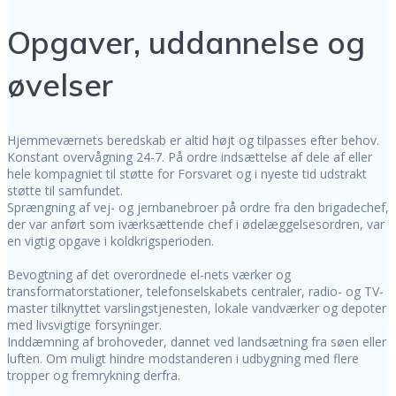
Opgaver, uddannelse og
øvelser
Hjemmeværnets beredskab er altid højt og tilpasses efter behov.
Konstant overvågning 24-7. På ordre indsættelse af dele af eller
hele kompagniet til støtte for Forsvaret og i nyeste tid udstrakt
støtte til samfundet.
Sprængning af vej- og jernbanebroer på ordre fra den brigadechef,
der var anført som iværksættende chef i ødelæggelsesordren, var
en vigtig opgave i koldkrigsperioden.
Bevogtning af det overordnede el-nets værker og
transformatorstationer, telefonselskabets centraler, radio- og TV-
master tilknyttet varslingstjenesten, lokale vandværker og depoter
med livsvigtige forsyninger.
Inddæmning af brohoveder, dannet ved landsætning fra søen eller
luften. Om muligt hindre modstanderen i udbygning med flere
tropper og fremrykning derfra.