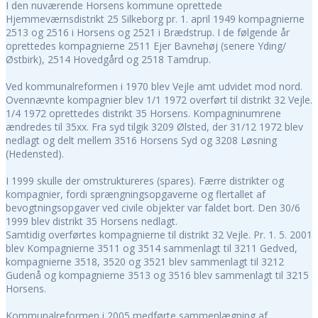
I den nuværende Horsens kommune oprettede
Hjemmeværnsdistrikt 25 Silkeborg pr. 1. april 1949 kompagnierne
2513 og 2516 i Horsens og 2521 i Brædstrup. I de følgende år
oprettedes kompagnierne 2511 Ejer Bavnehøj (senere Yding/
Østbirk), 2514 Hovedgård og 2518 Tamdrup.
Ved kommunalreformen i 1970 blev Vejle amt udvidet mod nord.
Ovennævnte kompagnier blev 1/1 1972 overført til distrikt 32 Vejle.
1/4 1972 oprettedes distrikt 35 Horsens. Kompagninumrene
ændredes til 35xx. Fra syd tilgik 3209 Ølsted, der 31/12 1972 blev
nedlagt og delt mellem 3516 Horsens Syd og 3208 Løsning
(Hedensted).
I 1999 skulle der omstruktureres (spares). Færre distrikter og
kompagnier, fordi sprængningsopgaverne og flertallet af
bevogtningsopgaver ved civile objekter var faldet bort. Den 30/6
1999 blev distrikt 35 Horsens nedlagt.
Samtidig overførtes kompagnierne til distrikt 32 Vejle. Pr. 1. 5. 2001
blev Kompagnierne 3511 og 3514 sammenlagt til 3211 Gedved,
kompagnierne 3518, 3520 og 3521 blev sammenlagt til 3212
Gudenå og kompagnierne 3513 og 3516 blev sammenlagt til 3215
Horsens.
Kommunalreformen i 2005 medførte sammenlægning af