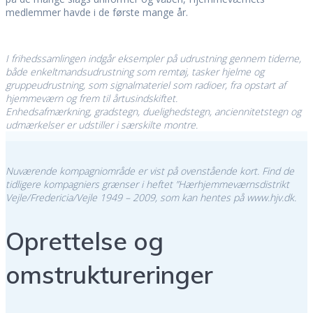
medlemmer havde i de første mange år.
I frihedssamlingen indgår eksempler på udrustning gennem tiderne,
både enkeltmandsudrustning som remtøj, tasker hjelme og
gruppeudrustning, som signalmateriel som radioer, fra opstart af
hjemmeværn og frem til årtusindskiftet.
Enhedsafmærkning, gradstegn, duelighedstegn, anciennitetstegn og
udmærkelser er udstiller i særskilte montre.
Nuværende kompagniområde er vist på ovenstående kort. Find de
tidligere kompagniers grænser i heftet ”Hærhjemmeværnsdistrikt
Vejle/Fredericia/Vejle 1949 – 2009, som kan hentes på www.hjv.dk.
Oprettelse og
omstruktureringer